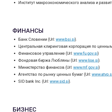
Институт макроэкономического анализа и развит
ФИНАНСЫ
Банк Словении (Url:
www.bsi.si
).
Центральная клиринговая корпорация по ценным 
Финансовое управление (Url:
www.fu.gov.si
)
Фондовая биржа Любляны (Url:
www.ljse.si
).
Министерство финансов (Url:
www.mf.gov.si
)
Агентство по рынку ценных бумаг (Url:
www.atvp.s
SID bank Inc. (Url:
www.sid.si
).
БИЗНЕС