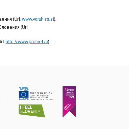
ения (Url:
www.varuh-rs.si
).
овения (Url:
rl:
http://www.promet.si
).
с