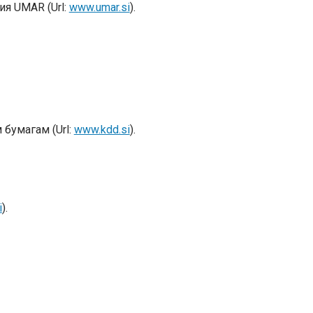
ия UMAR (Url:
www.umar.si
).
бумагам (Url:
www.kdd.si
).
i
).