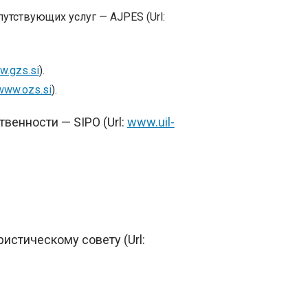
утствующих услуг — AJPES (Url:
w.gzs.si
).
www.ozs.si
).
венности — SIPO (Url:
www.uil-
истическому совету (Url: