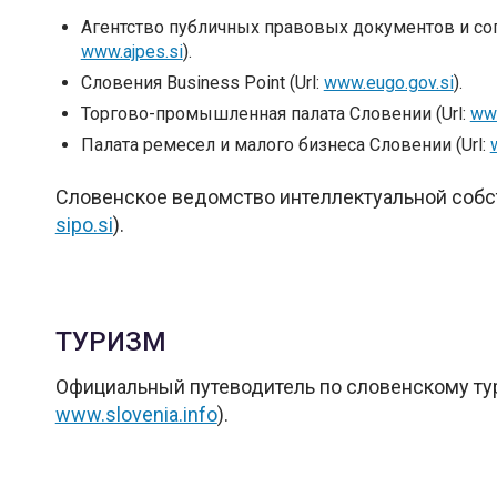
Агентство публичных правовых документов и соп
www.ajpes.si
).
Словения Business Point (Url:
www.eugo.gov.si
).
Торгово-промышленная палата Словении (Url:
ww
Палата ремесел и малого бизнеса Словении (Url:
Словенское ведомство интеллектуальной собст
sipo.si
).
ТУРИЗМ
Официальный путеводитель по словенскому тур
www.slovenia.info
).