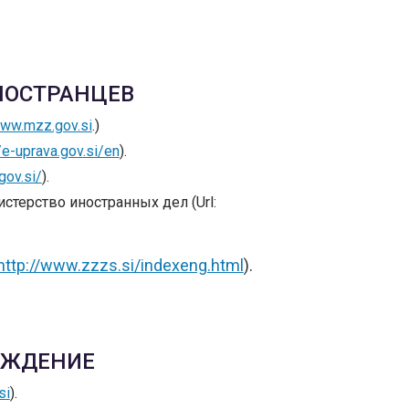
НОСТРАНЦЕВ
ww.mzz.gov.si
.)
/e-uprava.gov.si/en
).
gov.si/
).
терство иностранных дел (Url:
http://www.zzzs.si/indexeng.html
).
ЕЖДЕНИЕ
si
).