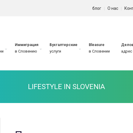
блог
О нас
Кон
Иммиграция
Бухгалтерские
Bleasure
Дело
ии
в Словению
услуги
в Словении
адрес
LIFESTYLE IN SLOVENIA