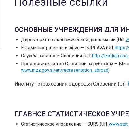
Полезные ссылки
ОСНОВНЫЕ УЧРЕЖДЕНИЯ ДЛЯ И
Директорат по экономической дипломатии (Url:
w
Е-административный офис — eUPRAVA (Url:
https:/
Служба занятости Словении (Url:
http://english.ess.
Представительство Словении за рубежом — Минис
www.mzz.gov.si/en/representation_abroad
).
Институт страхования здоровья Словении (Url:
ГЛАВНОЕ СТАТИСТИЧЕСКОЕ УЧР
Статистическое управление — SURS (Url:
www.stat.