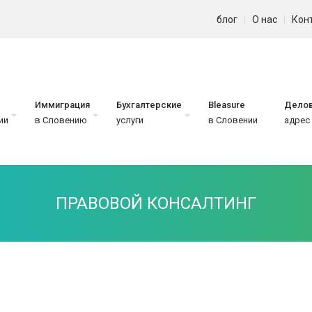
блог
О нас
Кон
Иммиграция
Бухгалтерские
Bleasure
Дело
ии
в Словению
услуги
в Словении
адрес
ПРАВОВОЙ КОНСАЛТИНГ