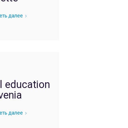
еть далее
l education
venia
еть далее