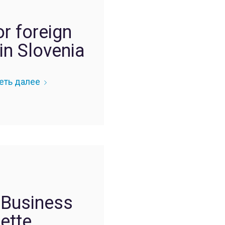
r foreign
in Slovenia
еть далее
 Business
ette