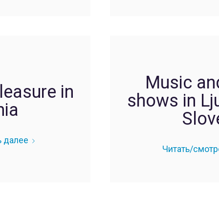
Music an
leasure in
shows in Lj
nia
Slov
ь далее
Читать/смотр