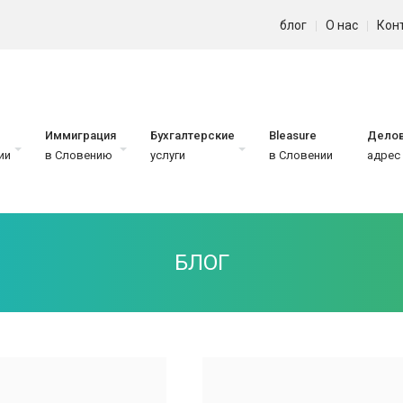
блог
О нас
Кон
Иммиграция
Бухгалтерские
Bleasure
Дело
ии
в Словению
услуги
в Словении
адрес
БЛОГ