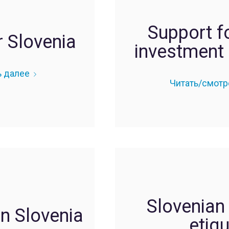
Support fo
 Slovenia
investment 
ь далее
Читать/смотр
Slovenian
n Slovenia
etiqu