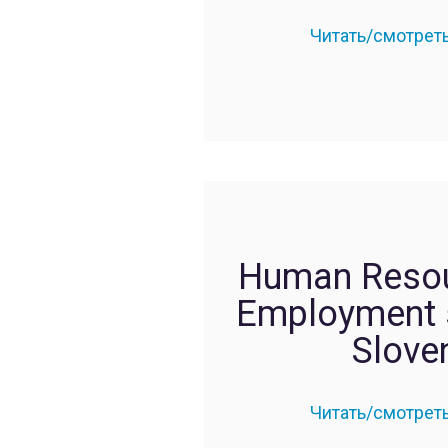
Читать/смотрет
Human Resou
Employment s
Slove
Читать/смотрет