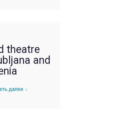
d theatre
ubljana and
enia
еть далее