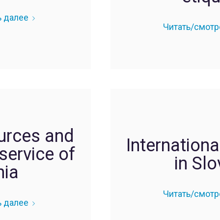
ь далее
Читать/смотр
rces and
Internationa
ervice of
in Slo
nia
Читать/смотр
ь далее