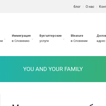
блог
О нас
Кон
Иммиграция
Бухгалтерские
Bleasure
Дело
ии
в Словению
услуги
в Словении
адрес
YOU AND YOUR FAMILY