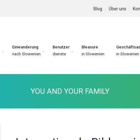
Blog
Über uns
Kon
Einwanderung
Benutzer
Bleasure
Geschäftsa
n
nach Slowenien
dienste
in Slowenien
in Slowenien
YOU AND YOUR FAMILY