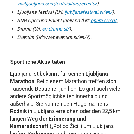
visitljubljana.com/en/visitors/events/
).
Ljubljana festival (Url:
ljubljanafestival.si/en/
).
SNG Oper und Balet Ljubljana (Url:
opera.si/en/
).
Drama (Url:
en.drama.si/
).
Eventim (Url:www.eventim.si/en/?).
Sportliche Aktivitäten
Ljubljana ist bekannt für seinen
Ljubljana
Marathon
. Bei diesem Marathon treffen sich
Tausende Besucher jährlich. Es gibt auch viele
andere Sportmöglichkeiten innerhalb und
außerhalb. Sie können den Hügel namens
Rožnik
in Ljubljana erreichen oder den 32,5 km
langen
Weg der Erinnerung und
Kameradschaft
(„Pot ob Žici“) um Ljubljana
laufen. Sie können auch zwischen vielen