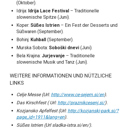
(Oktober).
Idrija:
Idrija Lace Festival
– Traditionelle
slowenische Spitze (Juni).
Koper:
Süßes Istrien
– Ein Fest der Desserts und
Süßwaren (September).
Bohinj:
Kuhball
(September).
Murska Sobota:
Soboški dnevi
(Juni).
Bela Krajina:
Jurjevanje
– Traditionelle
slowenische Musik und Tanz (Juni).
WEITERE INFORMATIONEN UND NÜTZLICHE
LINKS
Celje Messe (Url:
http://www.ce-sejem.si/en
).
Das Kirschfest ( Url:
http://praznikcesenj.si/
).
Kozjansko Apfelfest (Url:
http://kozjanski-park.si/?
page_id=1911&lang=en
).
Süßes Istrien (Url
sladka-istra.si/en/
).