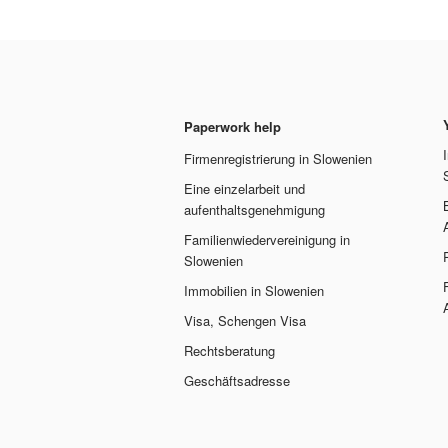
Paperwork help
Firmenregistrierung in Slowenien
Eine einzelarbeit und
aufenthaltsgenehmigung
Familienwiedervereinigung in
Slowenien
Immobilien in Slowenien
Visa, Schengen Visa
Rechtsberatung
Geschäftsadresse