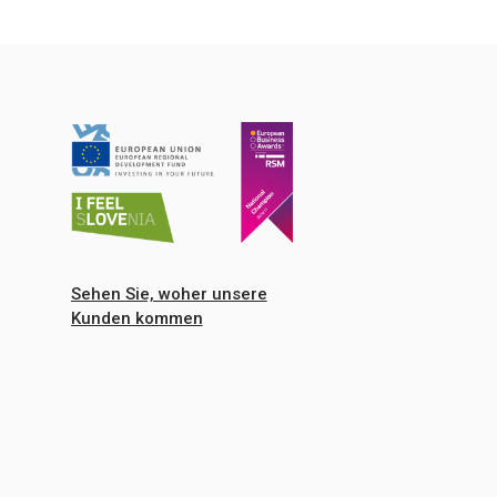
Sehen Sie, woher unsere
Kunden kommen