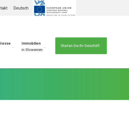
takt
Deutsch
dresse
Immobilien
Starten Sie Ihr Geschäft
in Slowenien