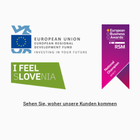
Sehen Sie, woher unsere Kunden kommen