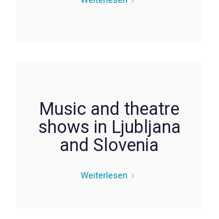
Music and theatre
shows in Ljubljana
and Slovenia
Weiterlesen