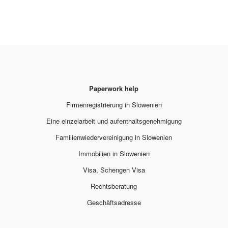
Paperwork help
Firmenregistrierung in Slowenien
Eine einzelarbeit und aufenthaltsgenehmigung
Familienwiedervereinigung in Slowenien
Immobilien in Slowenien
Visa, Schengen Visa
Rechtsberatung
Geschäftsadresse