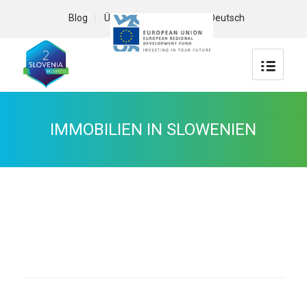
Blog
Über uns
Kontakt
Deutsch
IMMOBILIEN IN SLOWENIEN